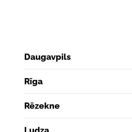
Daugavpils
Rīga
Rēzekne
Ludza