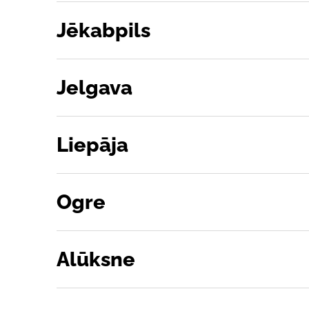
Jēkabpils
Jelgava
Liepāja
Ogre
Alūksne