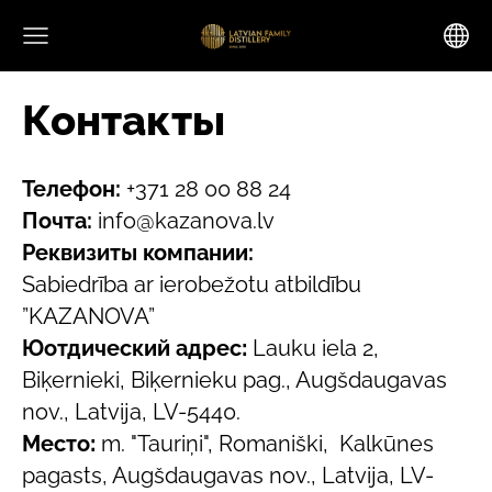
Контакты
Телефон:
+371 28 00 88 24
Почта:
info@kazanova.lv
Реквизиты компании:
Sabiedrība ar ierobežotu atbildību
”KAZANOVA”
Юотдический адрес
:
Lauku iela 2,
Biķernieki, Biķernieku pag., Augšdaugavas
nov., Latvija, LV-5440.
Место
:
m. "Tauriņi", Romaniški, Kalkūnes
pagasts, Augšdaugavas nov., Latvija, LV-